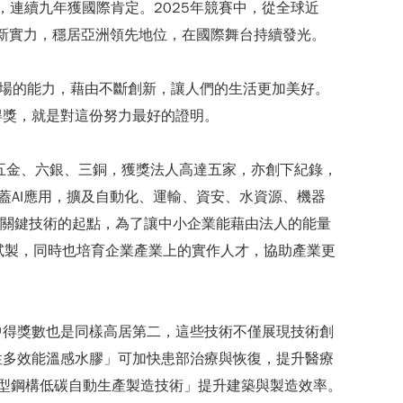
下，連續九年獲國際肯定。2025年競賽中，從全球近
現創新實力，穩居亞洲領先地位，在國際舞台持續發光。
推向市場的能力，藉由不斷創新，讓人們的生活更加美好。
得獎，就是對這份努力最好的證明。
五金、六銀、三銅，獲獎法人高達五家，亦創下紀錄，
蓋AI應用，擴及自動化、運輸、資安、水資源、機器
代關鍵技術的起點，為了讓中小企業能藉由法人的能量
I試製，同時也培育企業產業上的實作人才，協助產業更
中得獎數也是同樣高居第二，這些技術不僅展現技術創
性多效能溫感水膠」可加快患部治療與恢復，提升醫療
「H型鋼構低碳自動生產製造技術」提升建築與製造效率。