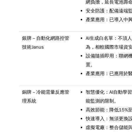
網負擔，延長電池壽命
安全防護：配備遠端
產業應用：已導入中興
銀牌－自動化網路控管
AI生成白名單：不須
技術Janus
為，相較國際市場資
設備隨插即用：聯網
置。
產業應用：已應用於
銅牌－冷能需量反應管
智慧優化：AI自動學
理系統
能監測的限制。
高效節能：降低15%
快速導入：無須更換
虛擬電廠：整合儲能與需