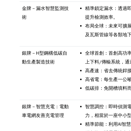
金牌－漏水智慧監測技
精準鎖定漏水：透過即
術
提升檢測效率。
布局全球：未來可擴
及瓦斯管線等各類地
銀牌－H型鋼構低碳自
全球首創：首創高功
動生產製造技術
上下料/傳輸系統，通
高產速：省去傳統銲
高省電：每生產一公噸
低碳排：免開槽填料而
銀牌－智慧充電：電動
智慧調控：即時偵測電
車電網友善充電管理
力，相當於一座中小
精準節能：利用AI智