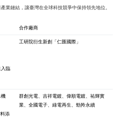
與產業鏈結，讓臺灣在全球科技競爭中保持領先地位。
合作廠商
。
工研院衍生新創「仁匯國際」
進入臨
殊機
群創光電、吉祥電鍍、偉順電鍍、祐輝實
業、全國電子、綠電再生、勁羚永續
材料添