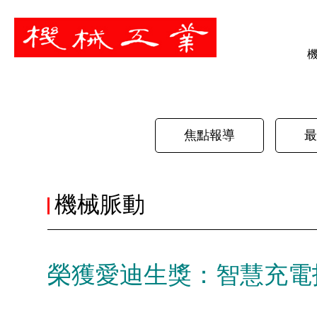
暫停
焦點報導
最
機械脈動
榮獲愛迪生獎：智慧充電