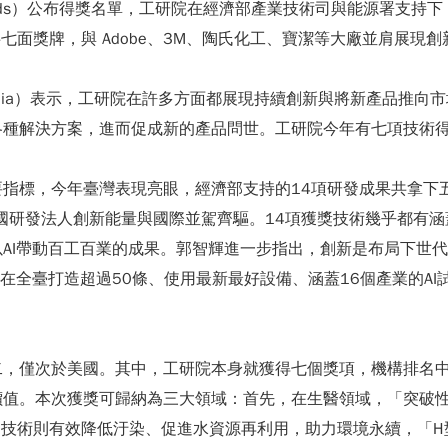
wards）公布得獎名單，工研院在經濟部產業技術司與能源署支持
七面獎牌，與 Adobe、3M、陶氏化工、寶潔等大廠並肩展
nafilia）表示，工研院在許多方面都展現持續創新與將新產品
各種解決方案，進而促成新的產品問世。工研院今年有七項技術
指標，今年臺灣表現亮眼，經濟部支持的14項研發成果共拿下
我國研發法人創新能量與國際並駕齊驅。14項獲獎技術幾乎都有涵
AI帶動百工百業的成果。郭智輝進一步指出，創新是布局下世
在全臺打造超過50條、使用最新最好設備、涵蓋16個產業的A
二，僅次於美國。其中，工研院本身就獲得七個獎項，機構排名
價值。本次獲獎可歸納為三大領域：首先，在生醫領域，「突破
ss」技術則有效降低汙染、促進水資源再利用，助力環境永續，