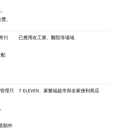
路。
金獎。
常行
已應用在工業、醫院等場域
全配
源管理只
7-ELEVEN、家樂福超市與全家便利商店
標。
創造額外