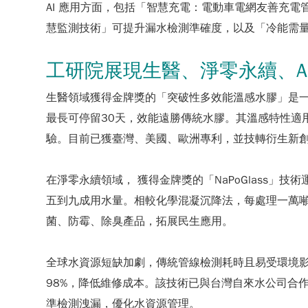
AI 應用方面，包括「智慧充電：電動車電網友善充電
慧監測技術」可提升漏水檢測準確度，以及「冷能需量
工研院展現生醫、淨零永續、A
生醫領域獲得金牌獎的「突破性多效能溫感水膠」是
最長可停留30天，效能遠勝傳統水膠。其溫感特性適
驗。目前已獲臺灣、美國、歐洲專利，並技轉衍生新
在淨零永續領域， 獲得金牌獎的「NaPoGlass
五到九成用水量。相較化學混凝沉降法，每處理一萬噸水
菌、防霉、除臭產品，拓展民生應用。
全球水資源短缺加劇，傳統管線檢測耗時且易受環境
98%，降低維修成本。該技術已與台灣自來水公司合作
準檢測洩漏，優化水資源管理。