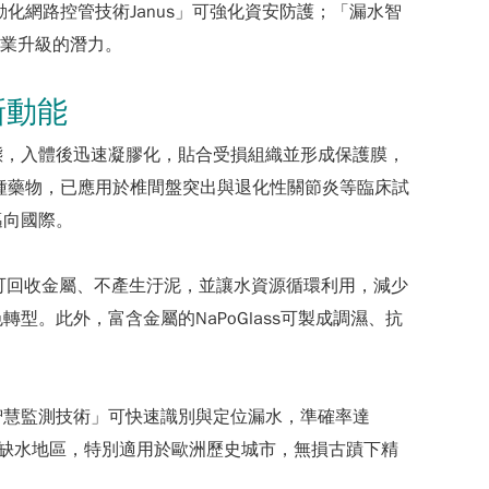
化網路控管技術Janus」可強化資安防護；「漏水智
產業升級的潛力。
新動能
態，入體後迅速凝膠化，貼合受損組織並形成保護膜，
種藥物，已應用於椎間盤突出與退化性關節炎等臨床試
邁向國際。
。可回收金屬、不產生汙泥，並讓水資源循環利用，減少
。此外，富含金屬的NaPoGlass可製成調濕、抗
智慧監測技術」可快速識別與定位漏水，準確率達
全球缺水地區，特別適用於歐洲歷史城市，無損古蹟下精