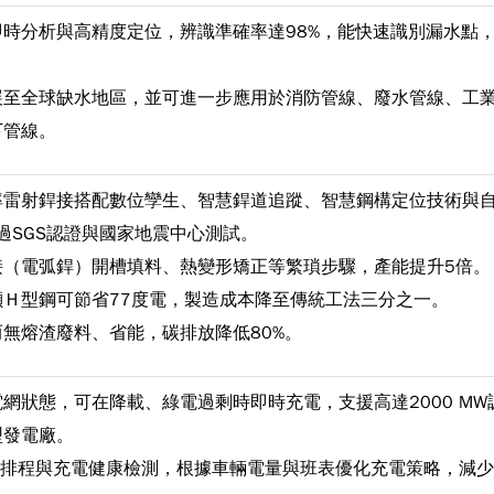
時分析與高精度定位，辨識準確率達98%，能快速識別漏水點
展至全球缺水地區，並可進一步應用於消防管線、廢水管線、工
下管線。
率雷射銲接搭配數位孿生、智慧銲道追蹤、智慧鋼構定位技術與
過SGS認證與國家地震中心測試。
接（電弧銲）開槽填料、熱變形矯正等繁瑣步驟，產能提升5倍。
Ｈ型鋼可節省77度電，製造成本降至傳統工法三分之一。
無熔渣廢料、省能，碳排放降低80%。
網狀態，可在降載、綠電過剩時即時充電，支援高達2000 MW
型發電廠。
慧排程與充電健康檢測，根據車輛電量與班表優化充電策略，減少