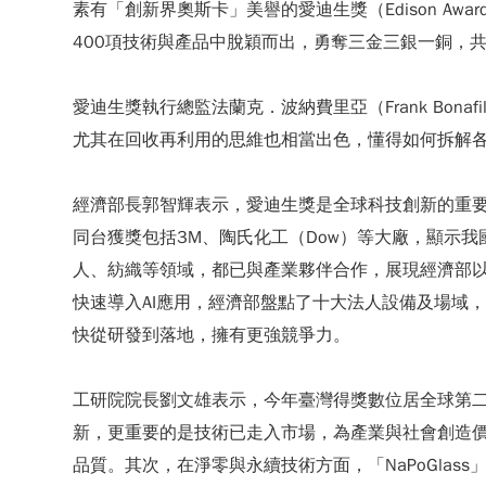
素有「創新界奧斯卡」美譽的愛迪生獎（Edison A
400項技術與產品中脫穎而出，勇奪三金三銀一銅，共
愛迪生獎執行總監法蘭克．波納費里亞（Frank Bo
尤其在回收再利用的思維也相當出色，懂得如何拆解
經濟部長郭智輝表示，愛迪生獎是全球科技創新的重要
同台獲獎包括3M、陶氏化工（Dow）等大廠，顯示
人、紡織等領域，都已與產業夥伴合作，展現經濟部以
快速導入AI應用，經濟部盤點了十大法人設備及場域，
快從研發到落地，擁有更強競爭力。
工研院院長劉文雄表示，今年臺灣得獎數位居全球第
新，更重要的是技術已走入市場，為產業與社會創造
品質。其次，在淨零與永續技術方面，「NaPoGla