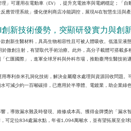
管理」可運用在電動車（EV），提升充電效率與電網穩定；「自動
反應管理系統」優化便利商店冷能調控，展現AI在智慧生活與
I創新技術優勢，突顯研發實力與創
一款創新生醫材料，具高生物相容性且可被人體吸收。低溫呈液
用於微創注射，有望取代手術治療。此外，高分子載體可搭載多
創「仁匯國際」，進軍全球牙科與外科市場，推動臺灣生醫技術
」技術運用專利奈米孔洞化技術，解決金屬廢水處理與資源回收問題
可減少約一百噸碳排，已應用於半導體、電鍍業，助企業綠色轉型
影響，導致漏水難及時發現、維修成本高。獲得金牌獎的「漏水
，可定位834處漏水點，年省1,094萬噸水，並有望拓展至