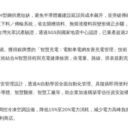
決H型鋼供應短缺，避免半導體廠建設延誤與成本飆升，並突破傳
上下料／傳輸系統，省去開槽填料、無熔渣廢料與變形矯正步驟
灣光罩試產驗證，通過SGS與國家地震中心認證，已量產超過2,
境永續。獲得銀牌獎的「智慧充電：電動車電網友善充電管理」技
術結合AI智慧排程與充電健康檢測，依電量、路線、班表規劃充
oT資安管理設計，透過AI自動學習全面自動化管理。具隨插即用
半導體、智慧醫療、智慧工廠等，助企業加速構築零信任資安架
 調控冷凍空調設備，降低15%至20%電力消耗，減少電力高峰
便利商店。