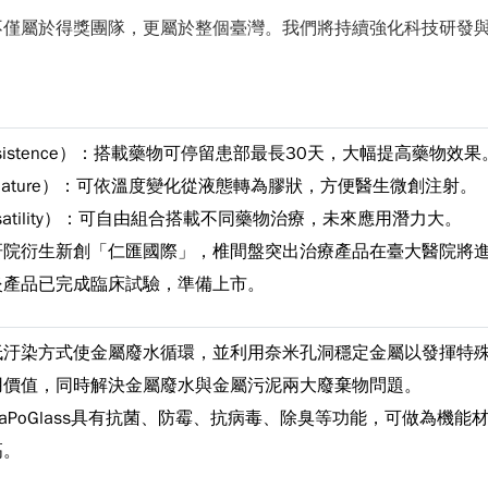
不僅屬於得獎團隊，更屬於整個臺灣。我們將持續強化科技研發
sistence）：搭載藥物可停留患部最長30天，大幅提高藥物效果
iature）：可依溫度變化從液態轉為膠狀，方便醫生微創注射。
satility）：可自由組合搭載不同藥物治療，未來應用潛力大。
研院衍生新創「仁匯國際」，椎間盤突出治療產品在臺大醫院將
炎產品已完成臨床試驗，準備上市。
低汙染方式使金屬廢水循環，並利用奈米孔洞穩定金屬以發揮特
用價值，同時解決金屬廢水與金屬污泥兩大廢棄物問題。
aPoGlass具有抗菌、防霉、抗病毒、除臭等功能，可做為機能
高。