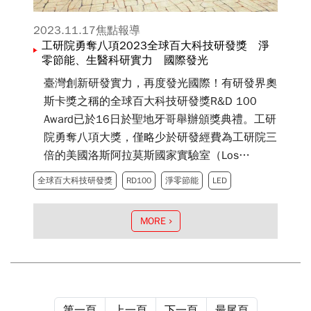
2023.11.17
焦點報導
工研院勇奪八項2023全球百大科技研發獎 淨
零節能、生醫科研實力 國際發光
臺灣創新研發實力，再度發光國際！有研發界奧
斯卡獎之稱的全球百大科技研發獎R&D 100
Award已於16日於聖地牙哥舉辦頒獎典禮。工研
院勇奪八項大獎，僅略少於研發經費為工研院三
倍的美國洛斯阿拉莫斯國家實驗室（Los
Alamos National Laboratory），超越麻省理工
全球百大科技研發獎
RD100
淨零節能
LED
林肯實驗室、西門子醫療設備學院、NASA研究
中心、陶氏化學、杜邦、3M等國際領導機構及
MORE
大廠。且在「淨零節能技術」、「生技醫藥領
域」的獲獎數量，也雙雙創下單一年度史上新
高。在在顯示臺灣科研實力深厚扎實，才能在國
際舞台大放光彩。
第一頁
上一頁
下一頁
最尾頁