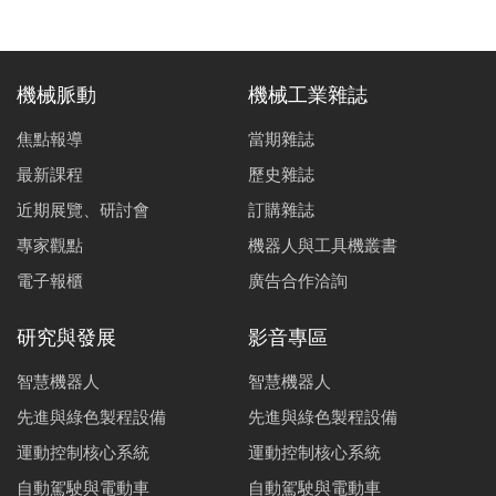
機械脈動
機械工業雜誌
焦點報導
當期雜誌
最新課程
歷史雜誌
近期展覽、研討會
訂購雜誌
專家觀點
機器人與工具機叢書
電子報櫃
廣告合作洽詢
研究與發展
影音專區
智慧機器人
智慧機器人
先進與綠色製程設備
先進與綠色製程設備
運動控制核心系統
運動控制核心系統
自動駕駛與電動車
自動駕駛與電動車