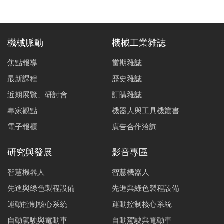
機械脈動
機械工業雜誌
焦點報導
當期雜誌
最新課程
歷史雜誌
近期展覽、研討會
訂購雜誌
專家觀點
機器人與工具機叢書
電子報櫃
廣告合作洽詢
研究與發展
影音專區
智慧機器人
智慧機器人
先進與綠色製程設備
先進與綠色製程設備
運動控制核心系統
運動控制核心系統
自動駕駛與電動車
自動駕駛與電動車