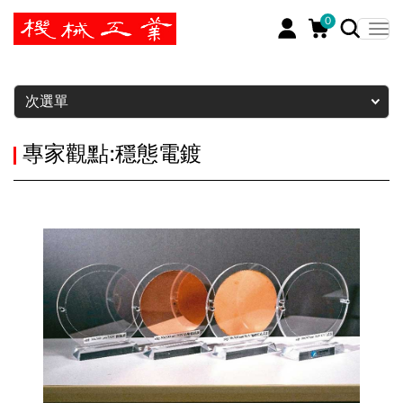
0
暫停
次選單
專家觀點:穩態電鍍