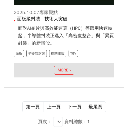
2025.10.07
專家觀點
面板級封裝 技術大突破
面對AI晶片與高效能運算（HPC）等應用快速崛
起，半導體封裝正邁入「高密度整合」與「異質
封裝」的新階段。
面板
半導體封裝
穩態電鍍
TGV
MORE
第一頁
上一頁
下一頁
最尾頁
頁次：
資料總數：1