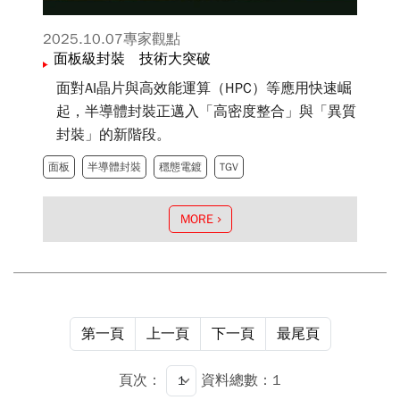
2025.10.07
專家觀點
面板級封裝 技術大突破
面對AI晶片與高效能運算（HPC）等應用快速崛
起，半導體封裝正邁入「高密度整合」與「異質
封裝」的新階段。
面板
半導體封裝
穩態電鍍
TGV
MORE
第一頁
上一頁
下一頁
最尾頁
頁次：
資料總數：1