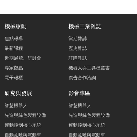
機械脈動
機械工業雜誌
焦點報導
當期雜誌
最新課程
歷史雜誌
近期展覽、研討會
訂購雜誌
專家觀點
機器人與工具機叢書
電子報櫃
廣告合作洽詢
研究與發展
影音專區
智慧機器人
智慧機器人
先進與綠色製程設備
先進與綠色製程設備
運動控制核心系統
運動控制核心系統
自動駕駛與電動車
自動駕駛與電動車