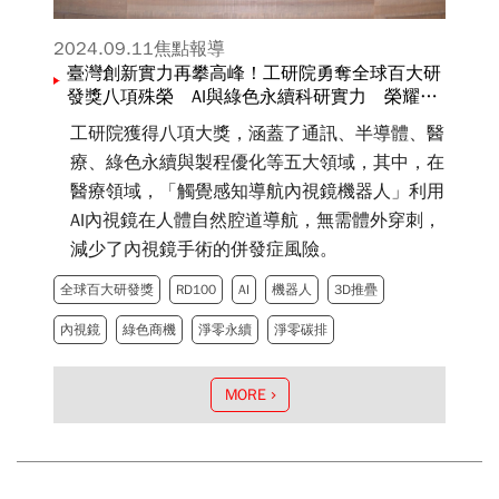
2024.09.11
焦點報導
臺灣創新實力再攀高峰！工研院勇奪全球百大研
發獎八項殊榮 AI與綠色永續科研實力 榮耀國
際
工研院獲得八項大獎，涵蓋了通訊、半導體、醫
療、綠色永續與製程優化等五大領域，其中，在
醫療領域，「觸覺感知導航內視鏡機器人」利用
AI內視鏡在人體自然腔道導航，無需體外穿刺，
減少了內視鏡手術的併發症風險。
全球百大研發獎
RD100
AI
機器人
3D推疊
內視鏡
綠色商機
淨零永續
淨零碳排
MORE