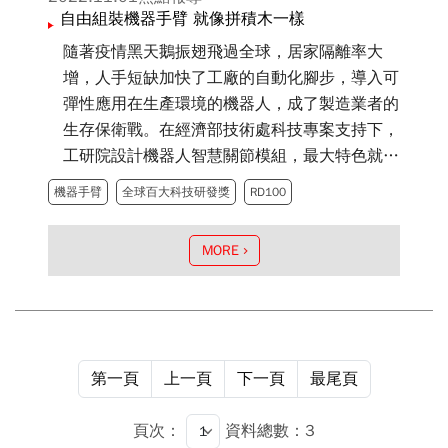
自由組裝機器手臂 就像拼積木一樣
隨著疫情黑天鵝振翅飛過全球，居家隔離率大
增，人手短缺加快了工廠的自動化腳步，導入可
彈性應用在生產環境的機器人，成了製造業者的
生存保衛戰。在經濟部技術處科技專案支持下，
工研院設計機器人智慧關節模組，最大特色就像
拼積木一樣，能根據產線需求，自由組裝多軸機
機器手臂
全球百大科技研發獎
RD100
器手臂，創新技術榮獲2021年全球百大科技研
發獎（R&D 100 Awards）肯定。
MORE
第一頁
上一頁
下一頁
最尾頁
頁次：
資料總數：3