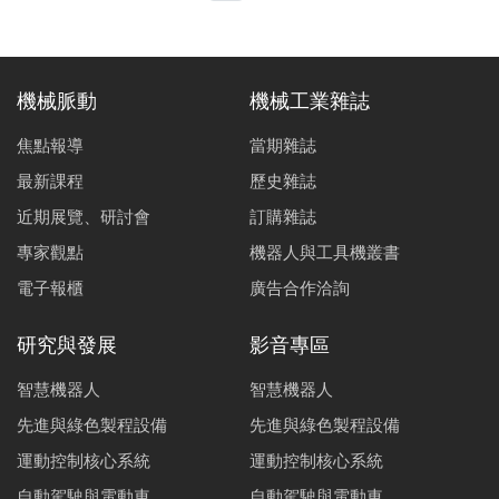
機械脈動
機械工業雜誌
焦點報導
當期雜誌
最新課程
歷史雜誌
近期展覽、研討會
訂購雜誌
專家觀點
機器人與工具機叢書
電子報櫃
廣告合作洽詢
研究與發展
影音專區
智慧機器人
智慧機器人
先進與綠色製程設備
先進與綠色製程設備
運動控制核心系統
運動控制核心系統
自動駕駛與電動車
自動駕駛與電動車