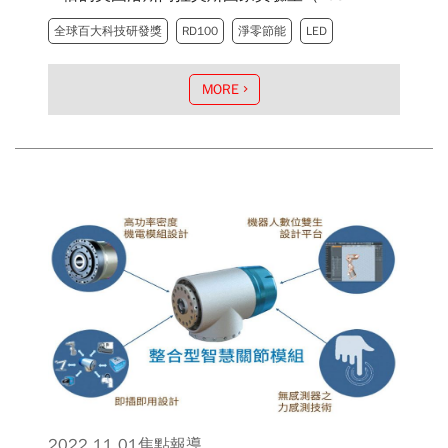
Alamos National Laboratory），超越麻省理工
全球百大科技研發獎
RD100
淨零節能
LED
林肯實驗室、西門子醫療設備學院、NASA研究
中心、陶氏化學、杜邦、3M等國際領導機構及
MORE
大廠。且在「淨零節能技術」、「生技醫藥領
域」的獲獎數量，也雙雙創下單一年度史上新
高。在在顯示臺灣科研實力深厚扎實，才能在國
際舞台大放光彩。
2022.11.01
焦點報導